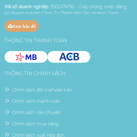
Mã số doanh nghiệp:
3502474792 - Giấy chứng nhận đăng
ký doanh nghiệp Công Ty TNHH Yến Sào Hoàng Oanh
Được cấp bởi
SỞ KẾ HOẠCH VÀ ĐẦU TƯ TỈNH BÀ RỊA -
Xem bản đồ
VŨNG TÀU
THÔNG TIN THANH TOÁN
THÔNG TIN CHÍNH SÁCH
Chính sách đổi trả/hoàn tiền
Chính sách thanh toán
Chính sách vận chuyển
Chính sách mua hàng
Chính sách xuất hóa đơn