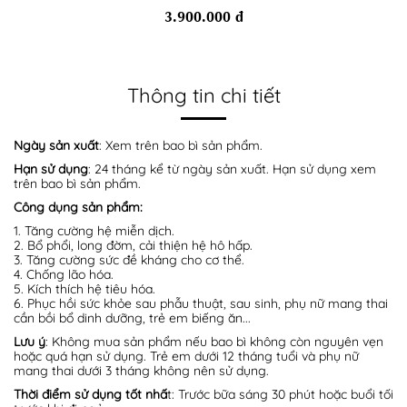
3.900.000 đ
Thông tin chi tiết
Ngày sản xuất
: Xem trên bao bì sản phẩm.
Hạn sử dụng
: 24 tháng kể từ ngày sản xuất. Hạn sử dụng xem
trên bao bì sản phẩm.
Công dụng sản phẩm:
1. Tăng cường hệ miễn dịch.
2. Bổ phổi, long đờm, cải thiện hệ hô hấp.
3. Tăng cường sức đề kháng cho cơ thể.
4. Chống lão hóa.
5. Kích thích hệ tiêu hóa.
6. Phục hồi sức khỏe sau phẫu thuật, sau sinh, phụ nữ mang thai
cần bồi bổ dinh dưỡng, trẻ em biếng ăn...
Lưu ý
: Không mua sản phẩm nếu bao bì không còn nguyên vẹn
hoặc quá hạn sử dụng. Trẻ em dưới 12 tháng tuổi và phụ nữ
mang thai dưới 3 tháng không nên sử dụng.
Thời điểm sử dụng tốt nhấ
t: Trước bữa sáng 30 phút hoặc buổi tối