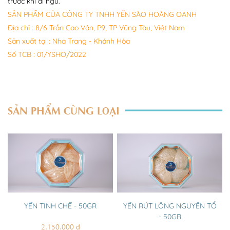
trước khi đi ngủ.
SẢN PHẨM CỦA CÔNG TY TNHH YẾN SÀO HOÀNG OANH
Địa chỉ : 8/6 Trần Cao Vân, P9, TP Vũng Tàu, Việt Nam
Sản xuất tại : Nha Trang - Khánh Hòa
Số TCB : 01/YSHO/2022
SẢN PHẨM CÙNG LOẠI
YẾN TINH CHẾ - 50GR
YẾN RÚT LÔNG NGUYÊN TỔ
- 50GR
2.150.000 đ