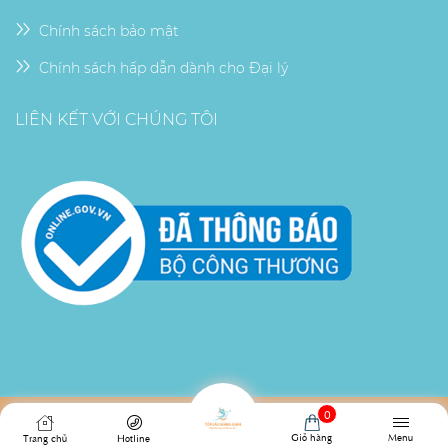
Chính sách bảo mật
Chính sách hấp dẫn dành cho Đại lý
LIÊN KẾT VỚI CHÚNG TÔI
0
Copyright © 2022 -
CÔNG TY TNHH YẾN SÀO HOÀNG OANH
.
All rights reserved.
Design by i-web.vn
Menu
Giỏ hàng
Trang chủ
Hotline