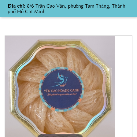
Địa chỉ
: 8/6 Trần Cao Vân, phường Tam Thắng, Thành
phố Hồ Chí Minh